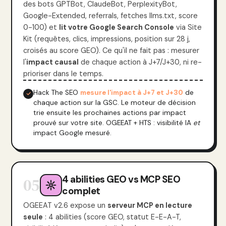
des bots GPTBot, ClaudeBot, PerplexityBot,
Google-Extended, referrals, fetches llms.txt, score
0-100) et
lit votre Google Search Console
via Site
Kit (requêtes, clics, impressions, position sur 28 j,
croisés au score GEO). Ce qu'il ne fait pas : mesurer
l'
impact causal
de chaque action à J+7/J+30, ni re-
prioriser dans le temps.
Hack The SEO
mesure l'impact à J+7 et J+30
de
chaque action sur la GSC. Le moteur de décision
trie ensuite les prochaines actions par impact
prouvé sur votre site. OGEEAT + HTS : visibilité IA
et
impact Google mesuré.
4 abilities GEO vs MCP SEO
05
complet
OGEEAT v2.6 expose un
serveur MCP en lecture
seule
: 4 abilities (score GEO, statut E-E-A-T,