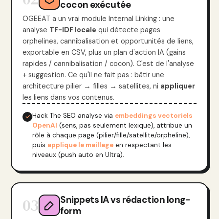
cocon exécutée
OGEEAT a un vrai module Internal Linking : une
analyse
TF-IDF locale
qui détecte pages
orphelines, cannibalisation et opportunités de liens,
exportable en CSV, plus un plan d'action IA (gains
rapides / cannibalisation / cocon). C'est de l'analyse
+ suggestion. Ce qu'il ne fait pas : bâtir une
architecture pilier → filles → satellites, ni
appliquer
les liens dans vos contenus.
Hack The SEO analyse via
embeddings vectoriels
OpenAI
(sens, pas seulement lexique), attribue un
rôle à chaque page (pilier/fille/satellite/orpheline),
puis
applique le maillage
en respectant les
niveaux (push auto en Ultra).
Snippets IA vs rédaction long-
03
form