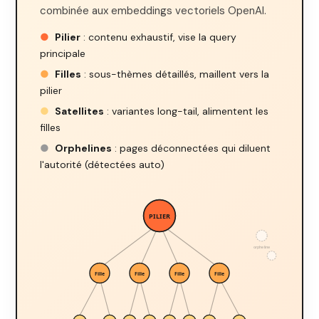
combinée aux embeddings vectoriels OpenAI.
●
Pilier
: contenu exhaustif, vise la query
principale
●
Filles
: sous-thèmes détaillés, maillent vers la
pilier
●
Satellites
: variantes long-tail, alimentent les
filles
●
Orphelines
: pages déconnectées qui diluent
l'autorité (détectées auto)
PILIER
orpheline
Fille
Fille
Fille
Fille