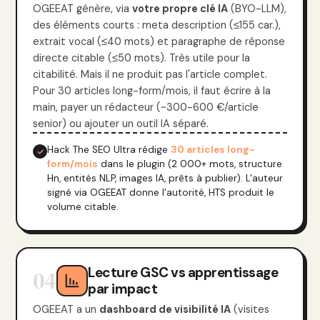
OGEEAT génère, via
votre propre clé IA
(BYO-LLM),
des éléments courts : meta description (≤155 car.),
extrait vocal (≤40 mots) et paragraphe de réponse
directe citable (≤50 mots). Très utile pour la
citabilité. Mais il ne produit pas l'article complet.
Pour 30 articles long-form/mois, il faut écrire à la
main, payer un rédacteur (~300-600 €/article
senior) ou ajouter un outil IA séparé.
Hack The SEO Ultra rédige
30 articles long-
form/mois
dans le plugin (2 000+ mots, structure
Hn, entités NLP, images IA, prêts à publier). L'auteur
signé via OGEEAT donne l'autorité, HTS produit le
volume citable.
Lecture GSC vs apprentissage
04
par impact
OGEEAT a un
dashboard de visibilité IA
(visites