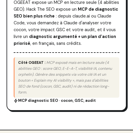
OGEEAT expose un MCP en lecture seule (4 abilities
GEO). Hack The SEO expose un
MCP de diagnostic
SEO bien plus riche
: depuis claude.ai ou Claude
Code, vous demandez à Claude d'analyser votre
cocon, votre impact GSC et votre audit, et il vous
livre un
diagnostic argumenté + un plan d'action
priorisé
, en français, sans crédits.
Côté OGEEAT :
MCP exposé mais en lecture seule (4
abilities GEO : score GEO, E-E-A-T, visibilité IA, contenu
orphelin). Génère des snippets via votre clé IA et un
bouton « Explain my AI visibility », mais pas d'abilities
SEO de fond (cocon, GSC, audit) ni de rédaction long-
form.
MCP diagnostic SEO · cocon, GSC, audit