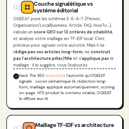
Couche signalétique vs
01
système éditorial
OGEEAT pose les schémas E-E-A-T (Person,
Organization/LocalBusiness, Article, FAQ, HowTo…),
calcule un
score GEO sur 12 critères de citabilité
,
et analyse votre maillage en TF-IDF local. C'est
précieux pour
signaler
votre autorité. Mais il ne
rédige pas vos articles long-form
, ne
construit
pas l'architecture pilier/fille
et n'
applique pas
le
maillage : il le suggère, vous l'exécutez.
Hack The SEO
construit
l'autorité qu'OGEEAT
signale : cocon sémantique IA, rédaction long-
form, maillage appliqué automatiquement, scoring
on-page. HTS produit le contenu citable, OGEEAT
le diffuse aux IA.
Maillage TF-IDF vs architecture
02