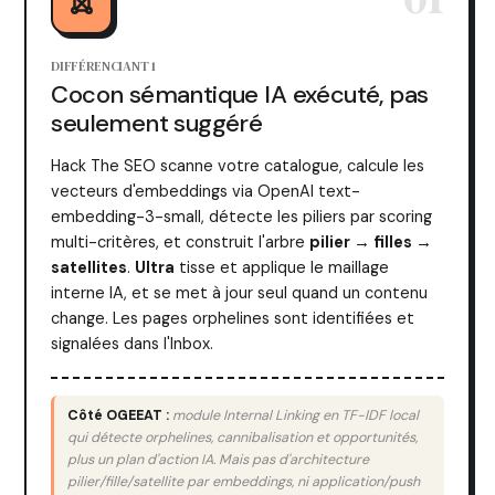
DIFFÉRENCIANT 1
Cocon sémantique IA exécuté, pas
seulement suggéré
Hack The SEO scanne votre catalogue, calcule les
vecteurs d'embeddings via OpenAI text-
embedding-3-small, détecte les piliers par scoring
multi-critères, et construit l'arbre
pilier → filles →
satellites
.
Ultra
tisse et applique le maillage
interne IA, et se met à jour seul quand un contenu
change. Les pages orphelines sont identifiées et
signalées dans l'Inbox.
Côté OGEEAT :
module Internal Linking en TF-IDF local
qui détecte orphelines, cannibalisation et opportunités,
plus un plan d'action IA. Mais pas d'architecture
pilier/fille/satellite par embeddings, ni application/push