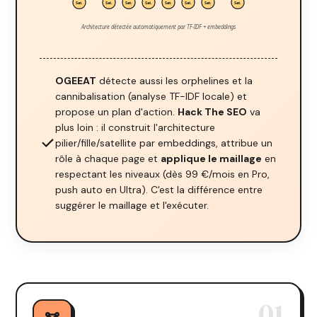
Sat.
Sat.
Sat.
Sat.
Sat.
Sat.
Sat.
Sat.
Architecture détectée automatiquement par TF-IDF + embeddings
OGEEAT
détecte aussi les orphelines et la
cannibalisation (analyse TF-IDF locale) et
propose un plan d'action.
Hack The SEO
va
plus loin : il construit l'architecture
pilier/fille/satellite par embeddings, attribue un
rôle à chaque page et
applique le maillage
en
respectant les niveaux (dès 99 €/mois en Pro,
push auto en Ultra). C'est la différence entre
suggérer le maillage et l'exécuter.
01