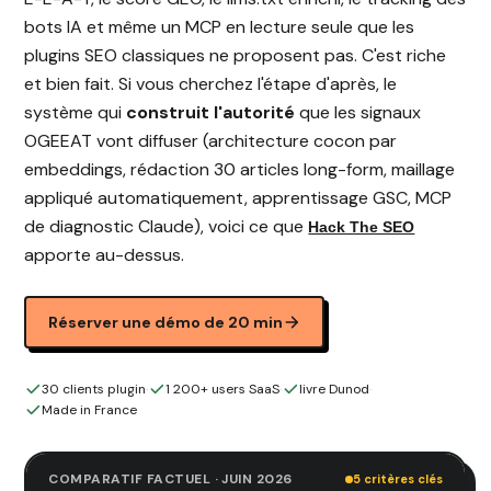
bots IA et même un MCP en lecture seule que les
plugins SEO classiques ne proposent pas. C'est riche
et bien fait. Si vous cherchez l'étape d'après, le
système qui
construit l'autorité
que les signaux
OGEEAT vont diffuser (architecture cocon par
embeddings, rédaction 30 articles long-form, maillage
appliqué automatiquement, apprentissage GSC, MCP
de diagnostic Claude), voici ce que
Hack The SEO
apporte au-dessus.
Réserver une démo de 20 min
30 clients plugin
·
1 200+ users SaaS
·
livre Dunod
·
Made in France
COMPARATIF FACTUEL · JUIN 2026
5 critères clés