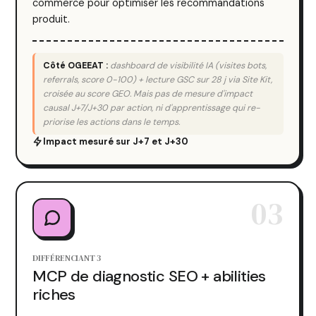
commerce pour optimiser les recommandations
produit.
Côté OGEEAT :
dashboard de visibilité IA (visites bots,
referrals, score 0-100) + lecture GSC sur 28 j via Site Kit,
croisée au score GEO. Mais pas de mesure d'impact
causal J+7/J+30 par action, ni d'apprentissage qui re-
priorise les actions dans le temps.
Impact mesuré sur J+7 et J+30
03
DIFFÉRENCIANT 3
MCP de diagnostic SEO + abilities
riches