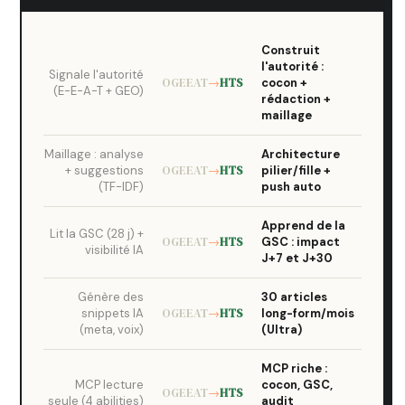
Construit
l'autorité :
Signale l'autorité
OGEEAT
→
HTS
cocon +
(E-E-A-T + GEO)
rédaction +
maillage
Maillage : analyse
Architecture
+ suggestions
OGEEAT
→
HTS
pilier/fille +
(TF-IDF)
push auto
Apprend de la
Lit la GSC (28 j) +
OGEEAT
→
HTS
GSC : impact
visibilité IA
J+7 et J+30
Génère des
30 articles
snippets IA
OGEEAT
→
HTS
long-form/mois
(meta, voix)
(Ultra)
MCP riche :
MCP lecture
cocon, GSC,
OGEEAT
→
HTS
seule (4 abilities)
audit