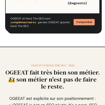
(diagnostic)
OGEEAT et Hack The SEO sont
complémentaires
: gardez OGEEAT, ajoutez
Compatible
Hack The SEO.
OGEEAT VS HACK THE SEO · 2026
OGEEAT fait très bien son métier.
Et
son métier n'est pas de faire
le reste.
OGEEAT est explicite sur son positionnement :
«
OGEEAT is not an SEO plugin. It's a post-SEO