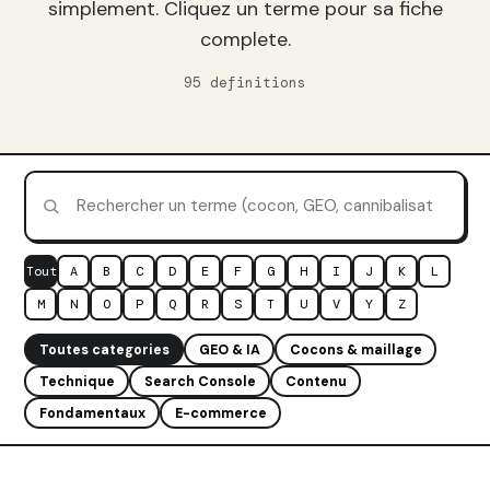
simplement. Cliquez un terme pour sa fiche
complete.
95 definitions
Tout
A
B
C
D
E
F
G
H
I
J
K
L
M
N
O
P
Q
R
S
T
U
V
Y
Z
Toutes categories
GEO & IA
Cocons & maillage
Technique
Search Console
Contenu
Fondamentaux
E-commerce