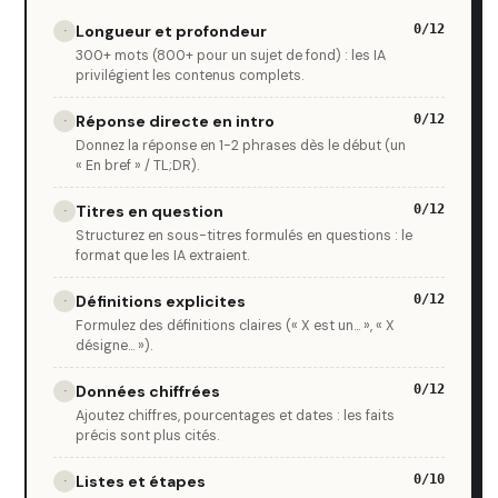
Longueur et profondeur
0/12
·
300+ mots (800+ pour un sujet de fond) : les IA
privilégient les contenus complets.
Réponse directe en intro
0/12
·
Donnez la réponse en 1-2 phrases dès le début (un
« En bref » / TL;DR).
Titres en question
0/12
·
Structurez en sous-titres formulés en questions : le
format que les IA extraient.
Définitions explicites
0/12
·
Formulez des définitions claires (« X est un... », « X
désigne... »).
Données chiffrées
0/12
·
Ajoutez chiffres, pourcentages et dates : les faits
précis sont plus cités.
Listes et étapes
0/10
·