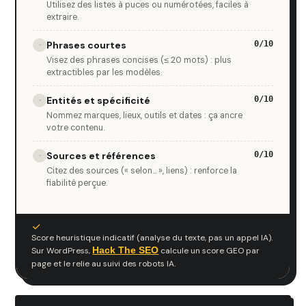
Utilisez des listes à puces ou numérotées, faciles à
extraire.
Phrases courtes
0/10
·
Visez des phrases concises (≤ 20 mots) : plus
extractibles par les modèles.
Entités et spécificité
0/10
·
Nommez marques, lieux, outils et dates : ça ancre
votre contenu.
Sources et références
0/10
·
Citez des sources (« selon... », liens) : renforce la
fiabilité perçue.
Score heuristique indicatif (analyse du texte, pas un appel IA).
Hack The SEO
Sur WordPress,
calcule un score GEO par
page et le relie au suivi des robots IA.